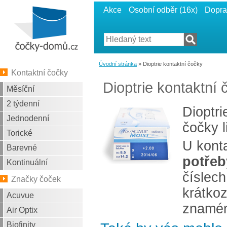
Akce
Osobní odběr (16x)
Dopra
Úvodní stránka
» Dioptrie kontaktní čočky
Kontaktní čočky
Dioptrie kontaktní 
Měsíční
2 týdenní
Dioptri
Jednodenní
čočky l
Torické
U konta
Barevné
potřeb
Kontinuální
číslech
Značky čoček
krátkoz
Acuvue
znamén
Air Optix
Biofinity