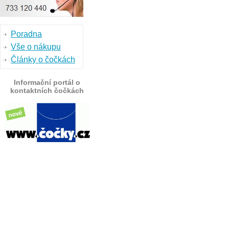
Poradna
Vše o nákupu
Články o čočkách
Informační portál o
kontaktních čočkách