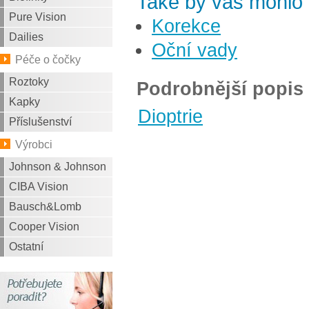
Také by vás mohlo 
Pure Vision
Korekce
Dailies
Oční vady
Péče o čočky
Roztoky
Podrobnější popis
Kapky
Dioptrie
Příslušenství
Výrobci
Johnson & Johnson
CIBA Vision
Bausch&Lomb
Cooper Vision
Ostatní