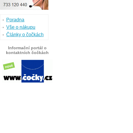
Poradna
Vše o nákupu
Články o čočkách
Informační portál o
kontaktních čočkách