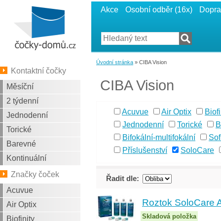
Akce
Osobní odběr (16x)
Dopra
Úvodní stránka
» CIBA Vision
Kontaktní čočky
CIBA Vision
Měsíční
2 týdenní
Acuvue
Air Optix
Biofi
Jednodenní
Jednodenní
Torické
B
Torické
Bifokální-multifokální
So
Barevné
Příslušenství
SoloCare
Kontinuální
Značky čoček
Řadit dle:
Acuvue
Roztok SoloCare A
Air Optix
Skladová položka
Biofinity