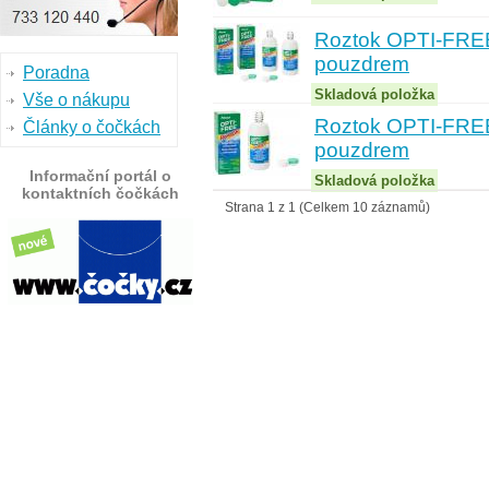
Roztok OPTI-FREE
pouzdrem
Poradna
Skladová položka
Vše o nákupu
Roztok OPTI-FREE
Články o čočkách
pouzdrem
Informační portál o
Skladová položka
kontaktních čočkách
Strana 1 z 1 (Celkem 10 záznamů)