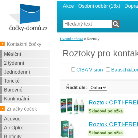
Akce
Osobní odběr (16x)
Dopra
Úvodní stránka
» Roztoky
Kontaktní čočky
Roztoky pro kontak
Měsíční
2 týdenní
CIBA Vision
Bausch&Lo
Jednodenní
Torické
Řadit dle:
Barevné
Kontinuální
Roztok OPTI-FREE
Značky čoček
Skladová položka
Acuvue
Roztok OPTI-FRE
Air Optix
Skladová položka
Biofinity