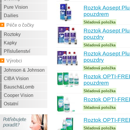
Pure Vision
Roztok Aosept Plu
pouzdrem
Dailies
Skladová položka
Péče o čočky
Roztok Aosept Plu
Roztoky
pouzdry
Kapky
Skladová položka
Příslušenství
Roztok Aosept Plu
pouzdry
Výrobci
Skladová položka
Johnson & Johnson
Roztok OPTI-FREE
CIBA Vision
pouzdrem
Bausch&Lomb
Skladová položka
Cooper Vision
Roztok OPTI-FREE
Ostatní
Skladová položka
Roztok OPTI-FREE
Skladová položka