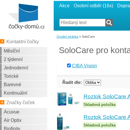
Akce
Osobní odběr (16x)
Dopra
Úvodní stránka
» SoloCare
Kontaktní čočky
SoloCare pro konta
Měsíční
2 týdenní
CIBA Vision
Jednodenní
Torické
Řadit dle:
Barevné
Kontinuální
Roztok SoloCare 
Značky čoček
Skladová položka
Acuvue
Roztok SoloCare 
Air Optix
Skladová položka
Biofinity