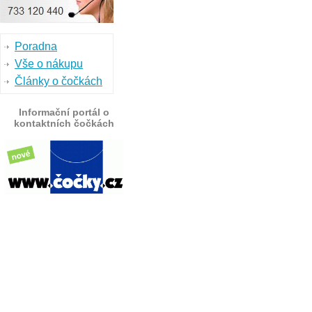
Poradna
Vše o nákupu
Články o čočkách
Informační portál o
kontaktních čočkách