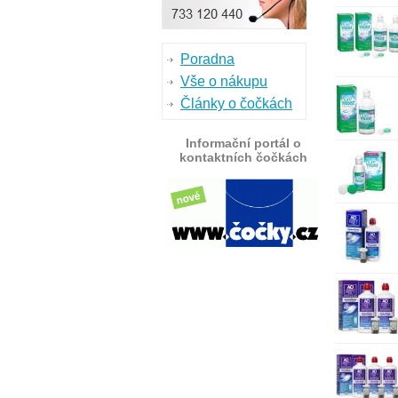
Poradna
Vše o nákupu
Články o čočkách
Informační portál o
kontaktních čočkách