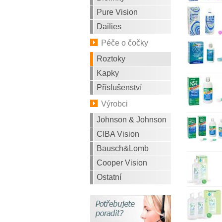
Pure Vision
Dailies
Péče o čočky
Roztoky
Kapky
Příslušenství
Výrobci
Johnson & Johnson
CIBA Vision
Bausch&Lomb
Cooper Vision
Ostatní