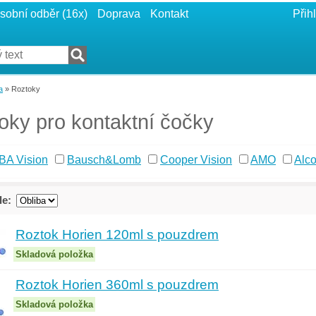
sobní odběr (16x)
Doprava
Kontakt
Přihl
a
» Roztoky
oky pro kontaktní čočky
BA Vision
Bausch&Lomb
Cooper Vision
AMO
Alc
le:
Roztok Horien 120ml s pouzdrem
Skladová položka
Roztok Horien 360ml s pouzdrem
Skladová položka